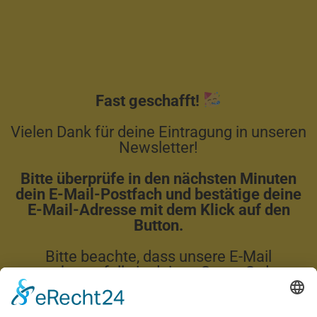
Fast geschafft!
Vielen Dank für deine Eintragung in unseren
Newsletter!
Bitte überprüfe in den nächsten Minuten
dein E-Mail-Postfach und bestätige deine
E-Mail-Adresse mit dem Klick auf den
Button.
Bitte beachte, dass unsere E-Mail
gegebenenfalls in deinen Spam-Ordner
verschoben wird. Im Anschluss erhältst du
sofort dein Whitepaper zum Download.